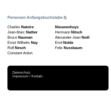
Personen Anfangsbuchstabe
N
Charles
Natoire
Nieuwenhuys
Jean-Marc
Nattier
Hermann
Nitsch
Bruce
Nauman
Alexander-Jean
Noël
Ernst Wilhelm
Nay
Emil
Nolde
Rolf
Nesch
Felix
Nussbaum
Constant Anton
Datenschutz
Impressum / Kontakt