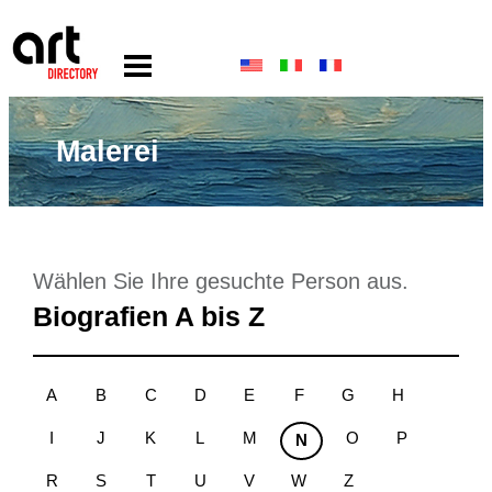
Malerei
Wählen Sie Ihre gesuchte Person aus.
Biografien A bis Z
A
B
C
D
E
F
G
H
I
J
K
L
M
O
P
N
R
S
T
U
V
W
Z